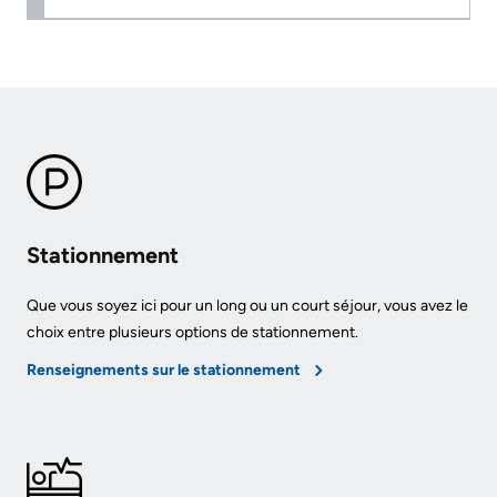
Services
Preparing
Notre
Patient
to
rendement
&
leave
Family
Notre
the
Resources
carte
Hospital
de
Pharmacy
Billing
pointage
Stationnement
Privacy
and
Qualité
expenses
Que vous soyez ici pour un long ou un court séjour, vous avez le
Spiritual
et
choix entre plusieurs options de stationnement.
Health
sécurité
Visiting
Renseignements sur le stationnement
du
A
Test
patient
Patient
and
Scans
Responsabilité
Find
financière