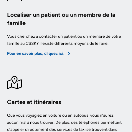
More...
or
contact
More...
Localiser un patient ou un membre de la
a
famille
Innovation
patient
@
Vous cherchez à contacter un patient ou un membre de votre
Hand
KHSC
famille au CSSK? Il existe différents moyens de le faire.
Hygiene
Pour en savoir plus, cliquez ici.
Senior
and
Leadership
Infection
Team
Prevention
Board
Places
of
to
Directors
Cartes et itinéraires
Stay
More...
Que vous voyagiez en voiture ou en autobus, vous n’aurez
Board
aucun mal à nous trouver. De plus, des téléphones permettant
related
d’appeler directement des services de taxi se trouvent dans
Virtual