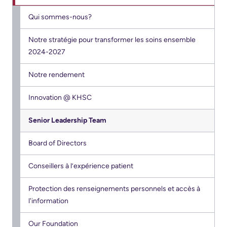
Are
Addiction
S’adapter
Here
Care
Qui sommes-nous?
à
Pediatric
Notre stratégie pour transformer les soins ensemble
Accessibility
l’évolution
2024-2027
Care
at
de
KHSC
notre
Notre rendement
Surgical
milieu
Care
Conversations
Innovation @ KHSC
with
Our
More...
Senior Leadership Team
your
mission,
care
vision
Patient
Board of Directors
team
and
Support
values
Conseillers à l’expérience patient
&
Food
Services
and
Orientations
Protection des renseignements personnels et accès à
l'information
shops
Stratégiques
Ininew
Patient
More...
More...
Our Foundation