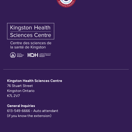
avec
familles
les
Protection
patients
des
Contact
renseignements
Us
personnels
et
Glossary
accès
of
à
Terms
l'information
Kingston Health Sciences Centre
76 Stuart Street
Kingston Ontario
Terms
My
K7L 2V7
of
Healthcare
General Inquiries
use
613-549-6666 - Auto attendant
Information
(if you know the extension)
and
reference
Freedom