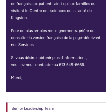
générales
en français aux patients ainsi qu’aux familles qui
Areas
Nos
sur
Research
visitent le Centre des sciences de la santé de
of
emplacements
le
Kingston.
Care
d'hôpitaux
Learning
stationnement
prédécesseurs
Pour de plus amples renseignements, prière de
Health-care Providers
Cancer
Where
More...
consulter la version française de la page-décrivant
Care
to
Staff Wellness
nos Services.
check
Critical
Notre
in
Care
stratégie
Si vous désirez obtenir plus d’informations,
when
pour
veuillez nous contacter au 613 549-6666.
Labour
I
transformer
and
arrive
Merci,
les
Delivery
soins
More...
ensemble
Mental
While
2024-
Health
You
2027
and
Senior Leadership Team