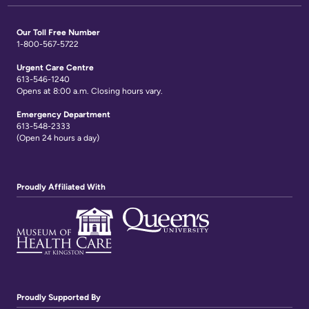
of
Frequently
Information
Our Toll Free Number
Asked
1-800-567-5722
Video
Questions
Urgent Care Centre
Surveillance
613-546-1240
use
Opens at 8:00 a.m. Closing hours vary.
at
Emergency Department
613-548-2333
KHSC
(Open 24 hours a day)
More...
Proudly Affiliated With
Our
Foundation
Inclusion
@
KHSC
Proudly Supported By