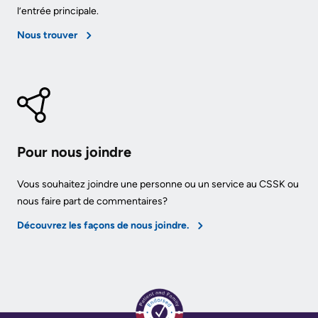
documents
l’entrée principale.
Care
Board
for
Nous trouver
Recruitment
Patients
More...
Privacy
and
Conseillers
Consent
à
Pour nous joindre
l’expérience
Advance
patient
Vous souhaitez joindre une personne ou un service au CSSK ou
Care
nous faire part de commentaires?
Planning
Conseil
Découvrez les façons de nous joindre.
consultatif
Engage
des
with
patients
us
et
Relations
des