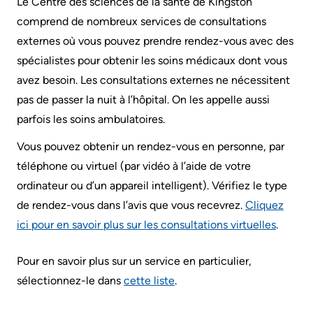
Le Centre des sciences de la santé de Kingston
générales
Areas
Nos
comprend de nombreux services de consultations
sur
Research
of
emplacements
externes où vous pouvez prendre rendez-vous avec des
le
Care
d'hôpitaux
Learning
spécialistes pour obtenir les soins médicaux dont vous
stationnement
prédécesseurs
avez besoin. Les consultations externes ne nécessitent
Health-care Providers
Cancer
Where
pas de passer la nuit à l’hôpital. On les appelle aussi
More...
Care
to
Staff Wellness
parfois les soins ambulatoires.
check
Critical
Notre
Vous pouvez obtenir un rendez-vous en personne, par
in
Care
stratégie
téléphone ou virtuel (par vidéo à l’aide de votre
when
pour
ordinateur ou d’un appareil intelligent). Vérifiez le type
Labour
I
transformer
de rendez-vous dans l’avis que vous recevrez.
Cliquez
and
arrive
les
ici pour en savoir plus sur les consultations virtuelles
.
Delivery
soins
More...
ensemble
Mental
Pour en savoir plus sur un service en particulier,
While
2024-
Health
sélectionnez-le dans
cette liste
.
You
2027
and