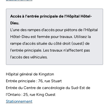
More...
or
contact
More...
a
Accès à l’entrée principale de l’Hôpital Hôtel-
Innovation
patient
Dieu.
@
L’une des rampes d’accès pour piétons de l’Hôpital
Hand
KHSC
Hôtel-Dieu est fermée pour travaux. Utilisez la
Hygiene
rampe d’accès située du côté droit (ouest) de
Senior
and
l’entrée principale. Les travaux n’affectent pas
Leadership
Infection
l’accès des véhicules.
Team
Prevention
Board
Places
Hôpital général de Kingston
of
to
Entrée principale : 76, rue Stuart
Directors
Stay
Entrée du Centre de cancérologie du Sud-Est de
l’Ontario : 25, rue King Ouest
More...
Board
Stationnement
related
Virtual