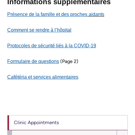
Informations supplémentaires
of
Frequently
Information
Présence de la famille et des proches
aidants
Asked
Video
Questions
Comment se rendre à l’hôpital
Surveillance
use
Protocoles de sécurité liés à la COVID-19
at
KHSC
(Page 2)
Formulaire de questions
More...
Cafétéria et services alimentaires
Our
Foundation
Inclusion
@
Clinic Appointments
KHSC