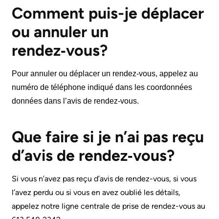
Are
Addiction
Comment puis-je déplacer
S’adapter
Here
Care
ou annuler un
à
Pediatric
Accessibility
l’évolution
rendez‑vous?
Care
at
de
KHSC
notre
Surgical
Pour annuler ou déplacer un rendez-vous, appelez au
milieu
Care
numéro de téléphone indiqué dans les coordonnées
Conversations
données dans l’avis de rendez-vous.
with
Our
More...
your
mission,
care
vision
Que faire si je n’ai pas reçu
Patient
team
and
Support
d’avis de rendez‑vous?
values
&
Food
Services
Si vous n’avez pas reçu d’avis de rendez-vous, si vous
and
Orientations
l’avez perdu ou si vous en avez oublié les détails,
shops
Stratégiques
Ininew
appelez notre ligne centrale de prise de rendez-vous au
Patient
More...
More...