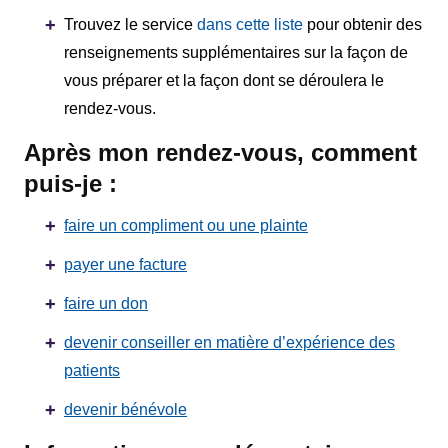
Trouvez le service
dans cette liste
avec
familles
pour obtenir des
renseignements supplémentaires sur la façon de
les
Protection
vous préparer et la façon dont se déroulera le
patients
des
rendez‑vous.
Contact
renseignements
Après mon rendez-vous, comment
Us
personnels
puis-je :
et
Glossary
accès
faire un compliment ou une plainte
of
à
Terms
payer une facture
l'information
faire un don
Terms
My
of
devenir conseiller en matière d’expérience des
Healthcare
use
patients
Information
and
devenir bénévole
reference
Freedom