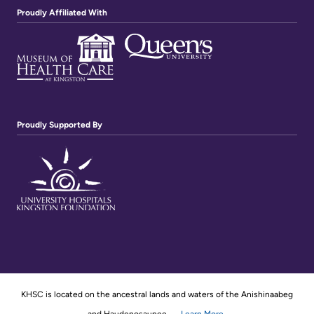
Proudly Affiliated With
Proudly Supported By
KHSC is located on the ancestral lands and waters of the Anishinaabeg