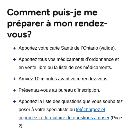
documents
Care
Comment puis-je me
Board
for
préparer à mon rendez-
Recruitment
Patients
vous?
More...
Privacy
and
Apportez votre carte Santé de l’Ontario (valide).
Conseillers
Consent
à
Apportez tous vos médicaments d’ordonnance et
l’expérience
en vente libre ou la liste de ces médicaments.
Advance
patient
Care
Arrivez 10 minutes avant votre rendez-vous.
Planning
Conseil
Présentez-vous au bureau d’inscription.
consultatif
Engage
Apportez la liste des questions que vous souhaitez
des
with
poser à votre spécialiste ou
téléchargez et
patients
us
imprimez ce formulaire de questions à poser
(Page
et
2)
Relations
des