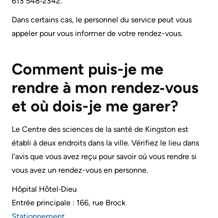
613 548‑2342.
Services
Dans certains cas, le personnel du service peut vous
Preparing
Notre
Patient
appeler pour vous informer de votre rendez-vous.
to
rendement
&
leave
Family
Notre
the
Comment puis-je me
Resources
carte
Hospital
rendre à mon rendez‑vous
de
Pharmacy
et où dois-je me garer?
Billing
pointage
Privacy
and
Qualité
Le Centre des sciences de la santé de Kingston est
expenses
Spiritual
et
établi à deux endroits dans la ville. Vérifiez le lieu dans
Health
sécurité
Visiting
l’avis que vous avez reçu pour savoir où vous rendre si
du
A
vous avez un rendez-vous en personne.
Test
patient
Patient
and
Hôpital Hôtel‑Dieu
Scans
Responsabilité
Entrée principale : 166, rue Brock
Find
financière
Stationne
ment