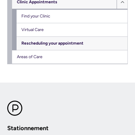
Clinic Appointments
Hide
Clinic
Find your Clinic
Appo
Virtual Care
sub
menu
Rescheduling your appointment
Areas of Care
Stationnement