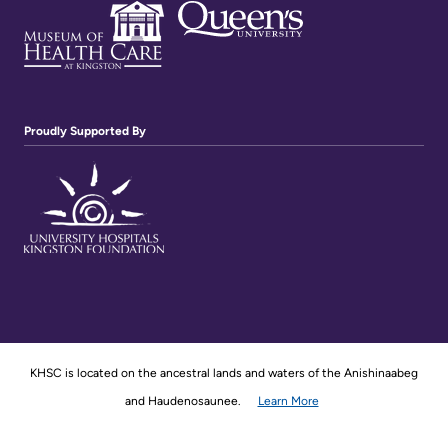
Proudly Supported By
KHSC is located on the ancestral lands and waters of the Anishinaabeg
and Haudenosaunee.
Learn More