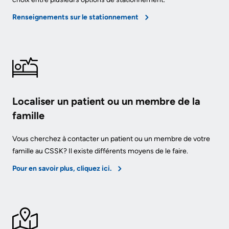
documents
Care
Renseignements sur le stationnement
Board
for
Recruitment
Patients
More...
Privacy
and
Conseillers
Consent
Localiser un patient ou un membre de la
à
famille
l’expérience
Advance
patient
Care
Vous cherchez à contacter un patient ou un membre de votre
Planning
famille au CSSK? Il existe différents moyens de le faire.
Conseil
Pour en savoir plus, cliquez ici.
consultatif
Engage
des
with
patients
us
et
Relations
des