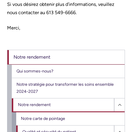
Are
Addiction
Si vous désirez obtenir plus d’informations, veuillez
S’adapter
Here
Care
nous contacter au 613 549-6666.
à
Pediatric
Accessibility
l’évolution
Merci,
Care
at
de
KHSC
notre
Surgical
milieu
Care
Conversations
Notre rendement
with
Our
More...
your
mission,
Qui sommes-nous?
care
vision
Patient
Notre stratégie pour transformer les soins ensemble
team
and
Support
2024-2027
values
&
Food
Notre rendement
Services
and
Orientations
Hide
shops
Stratégiques
Notre
Notre carte de pointage
Ininew
rend
Patient
More...
More...
Qualité et sécurité du patient