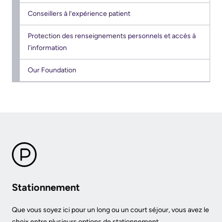
More...
or
Conseillers à l’expérience patient
contact
More...
a
Protection des renseignements personnels et accès à
Innovation
patient
l'information
@
Hand
KHSC
Our Foundation
Hygiene
Senior
and
Leadership
Infection
Team
Prevention
Board
Places
of
to
Directors
Stay
Stationnement
More...
Board
related
Que vous soyez ici pour un long ou un court séjour, vous avez le
Virtual
choix entre plusieurs options de stationnement.