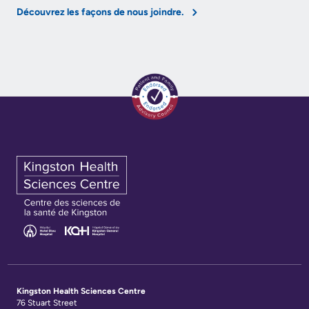
of
Découvrez les façons de nous joindre.
Frequently
Information
Asked
Video
Questions
Surveillance
use
at
KHSC
More...
Our
Foundation
Inclusion
@
KHSC
Kingston Health Sciences Centre
76 Stuart Street