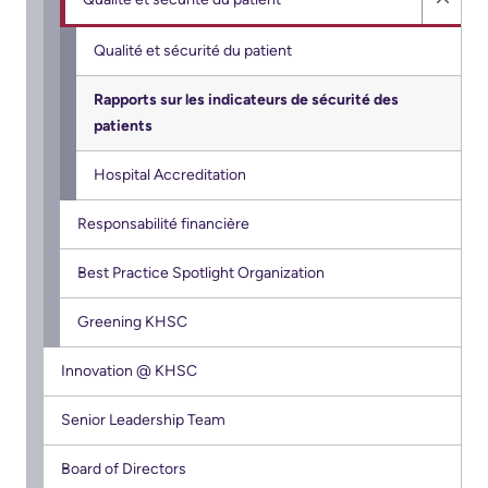
sub
Hide
Services
menu
Quali
Preparing
Notre
Qualité et sécurité du patient
Patient
et
to
rendement
&
Rapports sur les indicateurs de sécurité des
sécur
leave
patients
Family
Notre
du
the
Resources
carte
patie
Hospital
Hospital Accreditation
de
sub
Pharmacy
Responsabilité financière
Billing
pointage
menu
Privacy
and
Best Practice Spotlight Organization
Qualité
expenses
Spiritual
et
Greening KHSC
Health
sécurité
Visiting
du
Innovation @ KHSC
A
Test
patient
Patient
and
Senior Leadership Team
Scans
Responsabilité
Find
Board of Directors
financière