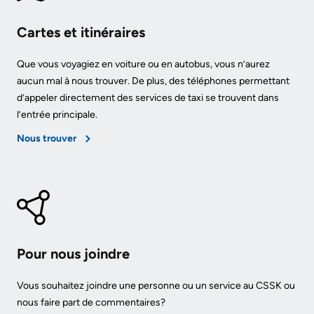
avec
familles
Cartes et itinéraires
les
Protection
patients
Que vous voyagiez en voiture ou en autobus, vous n’aurez
des
aucun mal à nous trouver. De plus, des téléphones permettant
Contact
renseignements
d’appeler directement des services de taxi se trouvent dans
Us
personnels
l’entrée principale.
et
Nous trouver
Glossary
accès
of
à
Terms
l'information
Terms
My
of
Healthcare
Pour nous joindre
use
Information
and
Vous souhaitez joindre une personne ou un service au CSSK ou
reference
Freedom
nous faire part de commentaires?