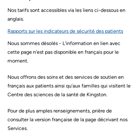
générales
Areas
Nos
Nos tarifs sont accessibles via les liens ci-dessous en
sur
Research
of
emplacements
anglais.
le
Care
d'hôpitaux
Learning
stationnement
Rapports sur les indicateurs de sécurité des patients
prédécesseurs
Health-care Providers
Cancer
Where
Nous sommes désolés - L'information en lien avec
More...
Care
to
cette page n'est pas disponible en français pour le
Staff Wellness
check
moment.
Critical
Notre
in
Care
stratégie
when
Nous offrons des soins et des services de soutien en
pour
Labour
I
français aux patients ainsi qu’aux familles qui visitent le
transformer
and
arrive
Centre des sciences de la santé de Kingston.
les
Delivery
soins
More...
Pour de plus amples renseignements, prière de
ensemble
Mental
consulter la version française de la page décrivant nos
While
2024-
Health
Services.
You
2027
and