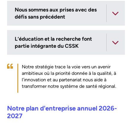
of
Frequently
Nous sommes aux prises avec des
Information
défis sans précédent
Asked
Video
Questions
Surveillance
L’éducation et la recherche font
use
partie intégrante du CSSK
at
KHSC
Notre stratégie trace la voie vers un avenir
More...
ambitieux où la priorité donnée à la qualité, à
l’innovation et au partenariat nous aide à
Our
transformer notre système de santé régional.
Foundation
Inclusion
Notre plan d'entreprise annuel 2026-
@
2027
KHSC