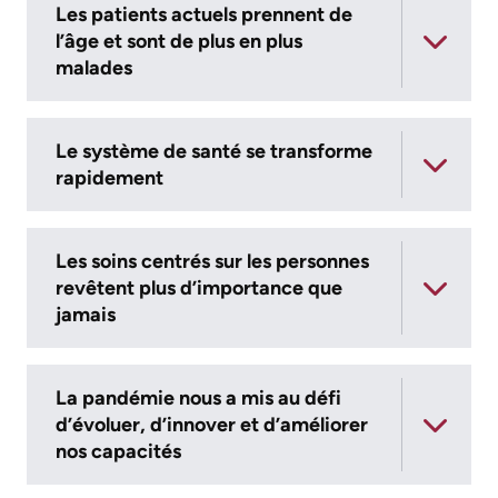
Les patients actuels prennent de
avec
familles
l’âge et sont de plus en plus
les
malades
Protection
patients
des
Contact
renseignements
Le système de santé se transforme
rapidement
Us
personnels
et
Glossary
accès
Les soins centrés sur les personnes
of
à
revêtent plus d’importance que
Terms
l'information
jamais
Terms
My
of
Healthcare
La pandémie nous a mis au défi
use
d’évoluer, d’innover et d’améliorer
Information
and
nos capacités
reference
Freedom