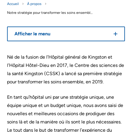
générales
Accueil
À propos
Areas
Nos
sur
Research
Notre stratégie pour transformer les soins ensemble 2024-2027
of
emplacements
le
Care
d'hôpitaux
Learning
stationnement
prédécesseurs
Afficher le menu
Health-care Providers
Cancer
Where
More...
Care
to
Staff Wellness
check
Né de la fusion de l’Hôpital général de Kingston et
Critical
Notre
in
l’Hôpital Hôtel-Dieu en 2017, le Centre des sciences de
Care
stratégie
when
la santé Kingston (CSSK) a lancé sa première stratégie
pour
Labour
I
pour transformer les soins ensemble, en 2019.
transformer
and
arrive
les
Delivery
En tant qu’hôpital uni par une stratégie unique, une
soins
More...
équipe unique et un budget unique, nous avons saisi de
ensemble
Mental
nouvelles et meilleures occasions de prodiguer des
While
2024-
Health
soins là et de la manière où ils sont le plus nécessaires.
You
2027
and
Le tout dans le but de transformer l’expérience du