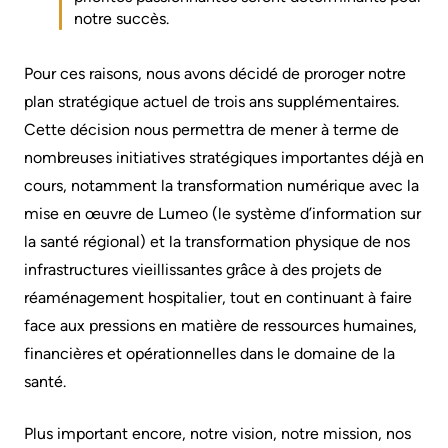
More...
or
notre succès.
contact
More...
a
Pour ces raisons, nous avons décidé de proroger notre
Innovation
patient
plan stratégique actuel de trois ans supplémentaires.
@
Cette décision nous permettra de mener à terme de
Hand
KHSC
nombreuses initiatives stratégiques importantes déjà en
Hygiene
cours, notamment la transformation numérique avec la
Senior
and
mise en œuvre de Lumeo (le système d’information sur
Leadership
Infection
la santé régional) et la transformation physique de nos
Team
Prevention
infrastructures vieillissantes grâce à des projets de
Board
Places
réaménagement hospitalier, tout en continuant à faire
of
to
face aux pressions en matière de ressources humaines,
Directors
Stay
financières et opérationnelles dans le domaine de la
santé.
More...
Board
related
Plus important encore, notre vision, notre mission, nos
Virtual