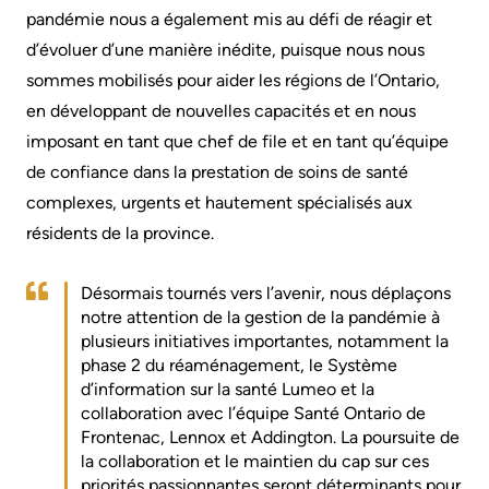
pandémie nous a également mis au défi de réagir et
Services
d’évoluer d’une manière inédite, puisque nous nous
Preparing
Notre
Patient
sommes mobilisés pour aider les régions de l’Ontario,
to
rendement
&
en développant de nouvelles capacités et en nous
leave
Family
Notre
imposant en tant que chef de file et en tant qu’équipe
the
Resources
carte
de confiance dans la prestation de soins de santé
Hospital
de
complexes, urgents et hautement spécialisés aux
Pharmacy
Billing
pointage
résidents de la province.
Privacy
and
Qualité
expenses
Désormais tournés vers l’avenir, nous déplaçons
Spiritual
et
notre attention de la gestion de la pandémie à
Health
sécurité
plusieurs initiatives importantes, notamment la
Visiting
phase 2 du réaménagement, le Système
du
A
Test
d’information sur la santé Lumeo et la
patient
Patient
and
collaboration avec l’équipe Santé Ontario de
Frontenac, Lennox et Addington. La poursuite de
Scans
Responsabilité
la collaboration et le maintien du cap sur ces
Find
financière
priorités passionnantes seront déterminants pour