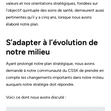
documents
valeurs et nos orientations stratégiques, fondées sur
Care
l’objectif quintuple des soins de santé, demeurent aussi
Board
for
pertinentes qu’il y a cinq ans, lorsque nous avons
Recruitment
Patients
élaboré notre plan.
More...
Privacy
and
S’adapter à l’évolution de
Conseillers
Consent
à
notre milieu
l’expérience
Advance
patient
Ayant prolongé notre plan stratégique, nous avons
Care
demandé à notre communauté du CSSK de prendre en
Planning
Conseil
compte les changements importants dans notre milieu
consultatif
Engage
auxquels notre stratégie doit répondre.
des
with
patients
Voici ce dont nous avons discuté :
us
et
Relations
des