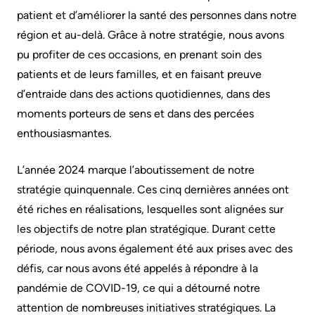
Are
Addiction
patient et d’améliorer la santé des personnes dans notre
S’adapter
Here
Care
région et au-delà. Grâce à notre stratégie, nous avons
à
pu profiter de ces occasions, en prenant soin des
Pediatric
Accessibility
l’évolution
patients et de leurs familles, et en faisant preuve
Care
at
de
d’entraide dans des actions quotidiennes, dans des
KHSC
notre
Surgical
moments porteurs de sens et dans des percées
milieu
Care
Conversations
enthousiasmantes.
with
Our
More...
L’année 2024 marque l’aboutissement de notre
your
mission,
stratégie quinquennale. Ces cinq dernières années ont
care
vision
Patient
été riches en réalisations, lesquelles sont alignées sur
team
and
Support
les objectifs de notre plan stratégique. Durant cette
values
&
Food
période, nous avons également été aux prises avec des
Services
and
Orientations
défis, car nous avons été appelés à répondre à la
shops
Stratégiques
pandémie de COVID-19, ce qui a détourné notre
Ininew
attention de nombreuses initiatives stratégiques. La
Patient
More...
More...