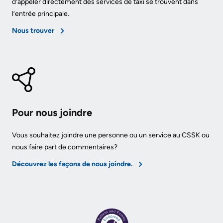
More...
d’appeler directement des services de taxi se trouvent dans
or
l’entrée principale.
contact
More...
a
Nous trouver
Innovation
patient
@
Hand
KHSC
Hygiene
Senior
and
Leadership
Infection
Pour nous joindre
Team
Prevention
Vous souhaitez joindre une personne ou un service au CSSK ou
Board
Places
nous faire part de commentaires?
of
to
Découvrez les façons de nous joindre.
Directors
Stay
More...
Board
related
Virtual