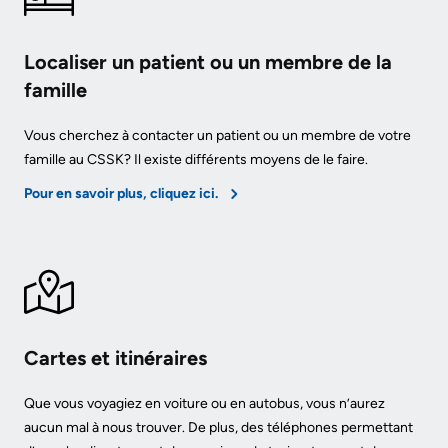
Services
Preparing
Notre
Localiser un patient ou un membre de la
Patient
to
rendement
famille
&
leave
Family
Notre
the
Vous cherchez à contacter un patient ou un membre de votre
Resources
carte
Hospital
famille au CSSK? Il existe différents moyens de le faire.
de
Pharmacy
Pour en savoir plus, cliquez ici.
Billing
pointage
Privacy
and
Qualité
expenses
Spiritual
et
Health
sécurité
Visiting
du
A
Test
Cartes et itinéraires
patient
Patient
and
Que vous voyagiez en voiture ou en autobus, vous n’aurez
Scans
Responsabilité
Find
aucun mal à nous trouver. De plus, des téléphones permettant
financière