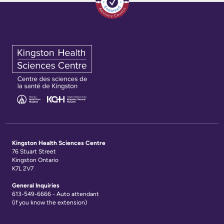
documents
Care
Board
for
Recruitment
Patients
More...
Privacy
and
Conseillers
Consent
à
l’expérience
Advance
patient
Care
Kingston Health Sciences Centre
Planning
76 Stuart Street
Conseil
Kingston Ontario
consultatif
Engage
K7L 2V7
des
with
General Inquiries
patients
613-549-6666 - Auto attendant
us
(if you know the extension)
et
Relations
des