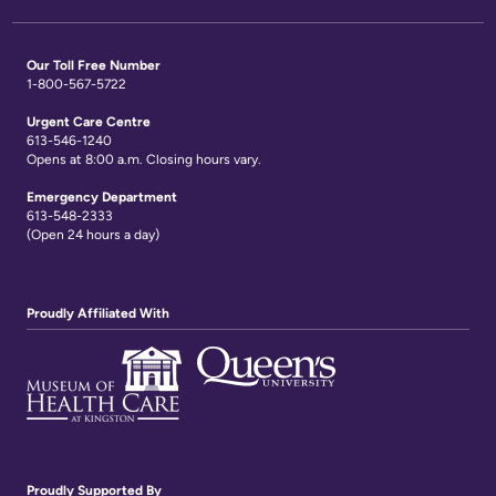
avec
familles
les
Our Toll Free Number
Protection
1-800-567-5722
patients
des
Urgent Care Centre
613-546-1240
Contact
renseignements
Opens at 8:00 a.m. Closing hours vary.
Us
personnels
Emergency Department
et
613-548-2333
Glossary
(Open 24 hours a day)
accès
of
à
Terms
l'information
Proudly Affiliated With
Terms
My
of
Healthcare
use
Information
and
reference
Freedom
Proudly Supported By