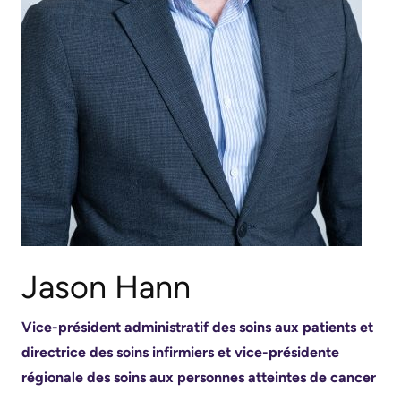
générales
Areas
Nos
sur
Research
of
emplacements
le
Care
d'hôpitaux
Learning
stationnement
prédécesseurs
Health-care Providers
Cancer
Where
More...
Care
to
Staff Wellness
check
Critical
Notre
in
Care
stratégie
when
pour
Labour
I
transformer
and
arrive
Jason Hann
les
Delivery
soins
More...
Vice-président administratif des soins aux patients et
ensemble
Mental
directrice des soins infirmiers et vice-présidente
While
2024-
Health
régionale des soins aux personnes atteintes de cancer
You
2027
and