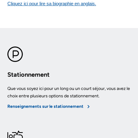
Are
Addiction
Cliquez ici pour lire sa biographie en anglais.
S’adapter
Here
Care
à
Pediatric
Accessibility
l’évolution
Care
at
de
KHSC
notre
Surgical
milieu
Care
Conversations
with
Our
More...
Stationnement
your
mission,
care
vision
Patient
Que vous soyez ici pour un long ou un court séjour, vous avez le
team
and
Support
choix entre plusieurs options de stationnement.
values
&
Food
Renseignements sur le stationnement
Services
and
Orientations
shops
Stratégiques
Ininew
Patient
More...
More...