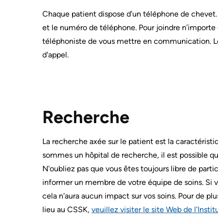
documents
VIRTUAL
Chaque patient dispose d’un téléphone de chevet. P
Board
CARE
et le numéro de téléphone. Pour joindre n’import
FOR
Recruitment
PATIENTS
téléphoniste de vous mettre en communication. Les
MORE...
d'appel.
Privacy
CONSEILLERS
and
À
Consent
L’EXPÉRIENCE
PATIENT
ADVANCE
Recherche
Conseil
CARE
consultatif
PLANNING
des
La recherche axée sur le patient est la caractéris
ENGAGE
patients
sommes un hôpital de recherche, il est possible q
WITH
et
US
N'oubliez pas que vous êtes toujours libre de partic
des
informer un membre de votre équipe de soins. Si v
familles
Relations
cela n'aura aucun impact sur vos soins. Pour de pl
avec
les
lieu au CSSK,
veuillez visiter le site Web de l’Inst
PROTECTION
DES