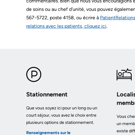
commentaires. Bien que nous vous encouragions e
OUR
FOUNDATION
de soins ou au chef d'unité, vous pouvez également
567-5722, poste 4158, ou écrire à
PatientRelatio
INCLUSION
relations avec les patients, cliquez ici
.
@
KHSC
Stationnement
Locali
membre
Que vous soyez ici pour un long ou un
court séjour, vous avez le choix entre
Vous cher
plusieurs options de stationnement.
un membre
existe dif
Renseignements sur le