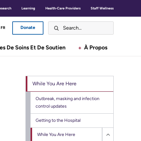
GLISH
ANÇAIS
EN
FR
esearch
Learning
Health-Care Providers
Staff Wellness
Donate
LISH
ANÇAIS
FR
Are You A... ?
Donate
Button
Button
es De Soins Et De Soutien
À Propos
Ouvrir
Patients, familles et visiteurs
Menu
Menu
Ouvrir
Services de soins et de soutien
While You Are Here
Ouvrir
À propos
Outbreak, masking and infection
control updates
Featured News Stories
Getting to the Hospital
Secondary
For Media
menu
While You Are Here
Hide
Working and Volunteering