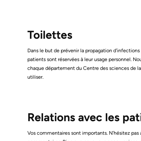
patients
RENSEIGNEMENTS
PERSONNELS
ET
CONTACT
ACCÈS
US
À
L'INFORMATION
Toilettes
GLOSSARY
OF
My
TERMS
Dans le but de prévenir la propagation d’infections
Healthcare
Information
patients sont réservées à leur usage personnel. No
Terms
Freedom
chaque département du Centre des sciences de la sa
of
of
use
utiliser.
Information
and
Video
reference
Surveillance
use
FREQUENTLY
at
Relations avec les pat
ASKED
QUESTIONS
KHSC
MORE...
Vos commentaires sont importants. N’hésitez pas 