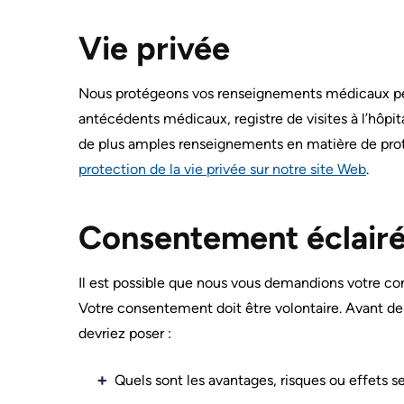
sur
Nos
Vie privée
AREAS
le
emplacements
OF
stationnement
d'hôpitaux
CARE
Where
prédécesseurs
Nous protégeons vos renseignements médicaux per
to
Cancer
MORE...
antécédents médicaux, registre de visites à l’hôpita
check
Care
de plus amples renseignements en matière de prot
in
Critical
NOTRE
STRATÉGIE
when
protection de la vie privée sur notre site Web
.
Care
POUR
I
Labour
TRANSFORMER
LES
arrive
and
SOINS
Consentement éclair
MORE...
Delivery
ENSEMBLE
2024-
Mental
2027
Health
WHILE
Il est possible que nous vous demandions votre co
YOU
and
S’adapter
Votre consentement doit être volontaire. Avant d
ARE
Addiction
HERE
à
devriez poser :
Care
l’évolution
Accessibility
Pediatric
de
Quels sont les avantages, risques ou effets 
at
Care
notre