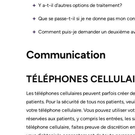
KHSC
Surgical
milieu
Y a-t-il d'autres options de traitement?
Conversations
Care
Our
with
MORE...
mission,
Que se passe-t-il si je ne donne pas mon c
your
vision
care
Comment puis-je demander un deuxième av
PATIENT
and
team
SUPPORT
values
&
Food
SERVICES
Orientations
Communication
and
Stratégiques
shops
Ininew
MORE...
MORE...
Patient
Services
TÉLÉPHONES CELLULA
NOTRE
Patient
RENDEMENT
PREPARING
TO
&
LEAVE
Les téléphones cellulaires peuvent parfois créer d
Notre
Family
THE
patients. Pour la sécurité de tous nos patients, veui
HOSPITAL
carte
Resources
de
votre téléphone cellulaire. Vous pouvez utiliser vo
Pharmacy
Billing
pointage
Privacy
réservées aux patients, y compris les entrées, les s
and
Qualité
Spiritual
téléphone cellulaire, faites preuve de discrétion en
expenses
et
Health