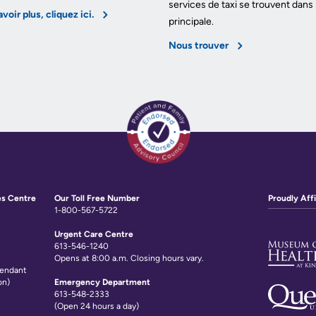
services de taxi se trouvent dans 
voir plus, cliquez ici.
principale.
Nous trouver
es Centre
Our Toll Free Number
Proudly Affi
1-800-567-5722
Urgent Care Centre
613-546-1240
Opens at 8:00 a.m. Closing hours vary.
tendant
on)
Emergency Department
613-548-2333
(Open 24 hours a day)