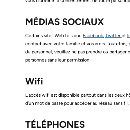
vous d’obtenir le consentement de toute personne p
sécurité
Test
du
VISITING
and
A
patient
Scans
MÉDIAS SOCIAUX
PATIENT
Responsabilité
MORE...
financière
Find
Certains sites Web tels que
Facebook
,
Twitter
et
I
MORE...
or
contact avec votre famille et vos amis. Toutefois, p
contact
du personnel, veuillez ne pas prendre ou partager 
a
INNOVATION
@
personnes sans leur permission.
patient
KHSC
Hand
Hygiene
SENIOR
Wifi
and
LEADERSHIP
TEAM
Infection
L’accès wifi est disponible partout dans les deux h
Prevention
BOARD
Places
d'un mot de passe pour accéder au réseau sans fil.
OF
DIRECTORS
to
Stay
Board
TÉLÉPHONES
MORE...
related