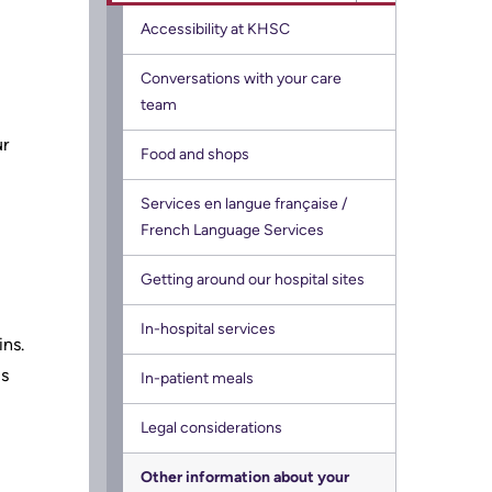
While
Accessibility at KHSC
Research
You
Conversations with your care
Are
Learning
team
Here
Health-care Providers
ur
sub
Food and shops
menu
Staff Wellness
Services en langue française /
French Language Services
Getting around our hospital sites
In-hospital services
ins.
us
In-patient meals
Legal considerations
Other information about your