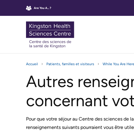
contenu
sitemap
Are You A... ?
principal
KHSC
Kingston
Main
Health
OUTBREAK,
CLINIC
QUI
Sciences
Accueil
Patients, familles et visiteurs
While You Are Her
navigatio
MASKING
APPOINTMENTS
SOMMES-
AND
NOUS?
Centre
Autres rensei
INFECTION
Find
CONTROL
Mission,
UPDATES
your
Vision
Clinic
concernant votr
et
GETTING
Virtual
TO
Valeurs
Care
THE
Accord
HOSPITAL
Rescheduling
Pour que votre séjour au Centre des sciences de la 
d'exploitation
your
Informations
du
renseignements suivants pourraient vous être utile
appointment
générales
CSSK