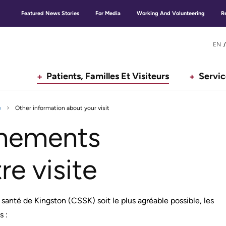
Featured News Stories
For Media
Working And Volunteering
R
Secondary
G
EN
menu
Patients, Familles Et Visiteurs
Servic
e
Other information about your visit
n
gnements
e visite
santé de Kingston (CSSK) soit le plus agréable possible, les
s :