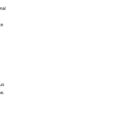
nal
te
us
e.