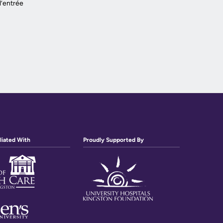
l’entrée
liated With
Proudly Supported By